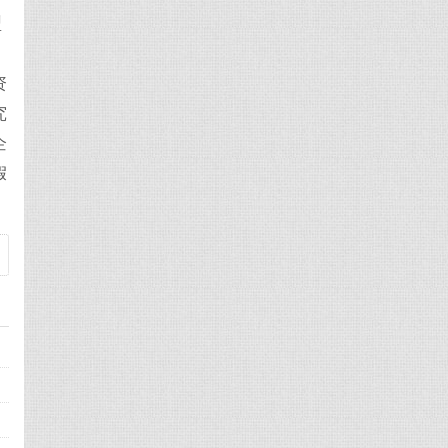
型
资
究
企
假