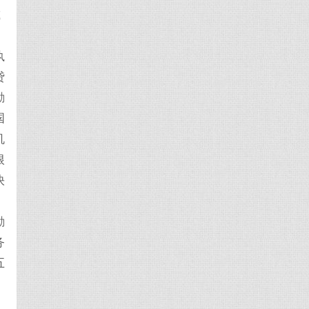
减
执
贷
励
国
机
根
快
，
励
务
五