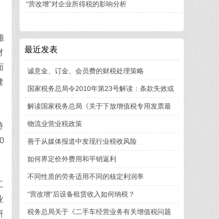
“营改增”对企业所得税的影响分析
难
最近发表
材
面
诚意金、订金、会员费的财税处理策略
健
国家税务总局令2010年第23号解读：条款失效或
解读国家税务总局《关于下放增值税专用发票最
物流业营业税政策
持
0
善于从媒体报道中发现行业税收风险
如何界定价外费用和平销返利
不同性质的劳务适用不同的核定利润率
工
“营改增”后设备租赁收入如何纳税？
业
税务总局关于《二手车经营业务有关增值税问题
研