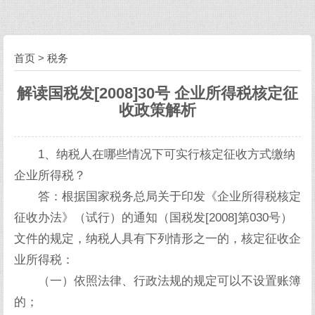
首页
>
税务
解读国税发[2008]30号 企业所得税核定征
收政策解析
1、纳税人在哪些情况下可实行核定征收方式缴纳
企业所得税？
答：根据国家税务总局关于印发《企业所得税核定
征收办法》（试行）的通知（国税发[2008]第030号）
文件的规定，纳税人具有下列情形之一的，核定征收企
业所得税：
（一）依照法律、行政法规的规定可以不设置账簿
的；