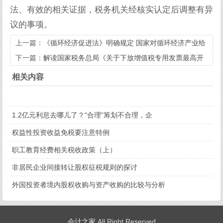
法、有效的相关证据，税务机关经核实认定后调整有异
议的事项。
上一篇：
《循环经济促进法》明确规定 国家对循环经济产业给
予税收优惠
下一篇：
解读国家税务总局《关于下放增值税专用发票最高开
票限额审批权限
相关内容
1.2亿元利息去哪儿了？“合理”筹划不合理，企
权益性投资收益免税要注意特例
职工教育经费相关税收政策（上）
非居民企业间接转让股权征税规则的探讨
外国投资者境内股权收购与资产收购的比较与分析
会计之家
All Right Reserved